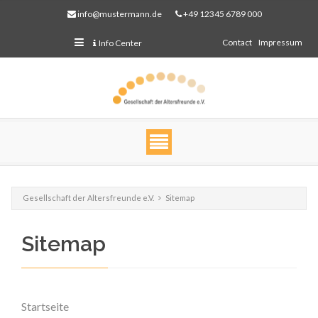
info@mustermann.de
+49 12345 6789 000
Contact
Impressum
Info Center
Gesellschaft der Altersfreunde e.V.
Sitemap
Sitemap
Web Projects
Lorem ipsum dolor sit amet, consectetuer adipiscing
elit. Aenean commodo ligula eget dolor.
Startseite