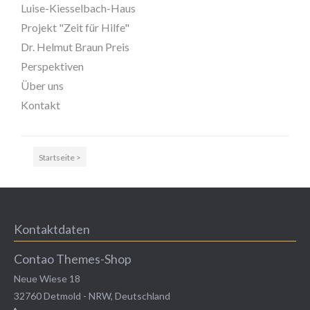
Luise-Kiesselbach-Haus
MEHR INFOS
Projekt "Zeit für Hilfe"
Dr. Helmut Braun Preis
Perspektiven
Über uns
Kontakt
Startseite >
Good Service
Kontaktdaten
Lorem ipsum dolor sit amet, consectetuer adipiscing
Contao Themes-Shop
elit. Aenean commodo ligula eget dolor.
Neue Wiese 18
MEHR INFOS
32760
Detmold
-
NRW
,
Deutschland