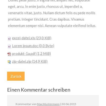
Donec pede justo, fringilla vel, aliquet nec, vulputate
eget, arcu. In enim justo, rhoncus ut, imperdiet a,
venenatis vitae, justo. Nullam dictum felis eu pede mollis
pretium. Integer tincidunt. Cras dapibus. Vivamus
elementum semper nisi. Aenean vulputate eleifend tellus.
excel-datei.xls
(23,0 KiB)
Lorem ipsum.doc
(0,0 Byte)
produkt-1a.pdf
(1,2 MiB)
zip-datei.zip
(14,9 KiB)
Zurück
Einen Kommentar schreiben
Kommentar von
Max Mustermann
|
30.06.2015