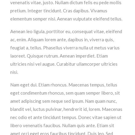
venenatis vitae, justo. Nullam dictum felis eu pede mollis
pretium. Integer tincidunt. Cras dapibus. Vivamus
elementum semper nisi. Aenean vulputate eleifend tellus.
Aenean leo ligula, porttitor eu, consequat vitae, eleifend
ac, enim. Aliquam lorem ante, dapibus in, viverra quis,
feugiat a, tellus. Phasellus viverra nulla ut metus varius
laoreet. Quisque rutrum. Aenean imperdiet. Etiam
ultricies nisi vel augue. Curabitur ullamcorper ultricies
nisi.
Modern & Simple
Nam eget dui. Etiam rhoncus. Maecenas tempus, tellus
Lorem ipsum dolor sit amet, consectetuer adipiscing
eget condimentum rhoncus, sem quam semper libero, sit
elit. Aenean commodo ligula eget dolor.
amet adipiscing sem neque sed ipsum. Nam quam nunc,
blandit vel, luctus pulvinar, hendrerit id, lorem. Maecenas
MEHR INFOS
nec odio et ante tincidunt tempus. Donec vitae sapien ut
libero venenatis faucibus. Nullam quis ante. Etiam sit
amet orci eget eros faucibus tincidunt. Duis leo. Sed