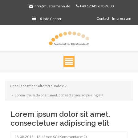
info@mustermann.de
+49 12345 6789 000
Contact
Impressum
Info Center
Gesellschaft der Altersfreunde e.V.
Lorem ipsum dolor sit amet, consectetuer adipiscing elit
Web Projects
Lorem ipsum dolor sit amet,
consectetuer adipiscing elit
Lorem ipsum dolor sit amet, consectetuer adipiscing
elit. Aenean commodo ligula eget dolor.
13.08.2015 - 12:45
von SG (Kommentare: 2)