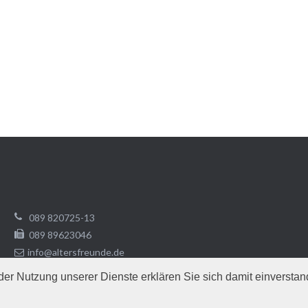
089 820725-13
089 89623046
info@altersfreunde.de
t der Nutzung unserer Dienste erklären Sie sich damit einverst