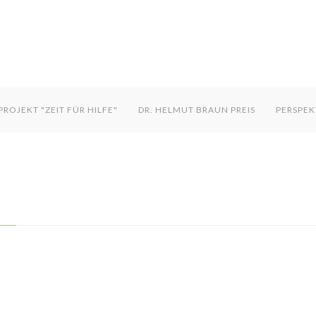
PROJEKT "ZEIT FÜR HILFE"
DR. HELMUT BRAUN PREIS
PERSPEK
Good Service
Lorem ipsum dolor sit amet, consectetuer
et
adipiscing elit. Aenean commodo ligula eget
a
dolor.