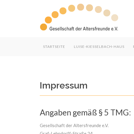
STARTSEITE
LUISE-KIESSELBACH-HAUS
Impressum
Web Projects
Angaben gemäß § 5 TMG:
Lorem ipsum dolor sit amet, consectetuer
Gesellschaft der Altersfreunde e.V.
adipiscing elit. Aenean commodo ligula eg
Graf-Lehndorff-Straße 24
dolor.