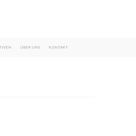
TIVEN
ÜBER UNS
KONTAKT
Modern & Simple
Lorem ipsum dolor sit amet, consectetuer
dipiscing elit. Aenean commodo ligula eget
dolor.