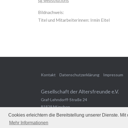
sg websolutions
Bildnachweis:
Titel und Mitarbeiterinnen: Irmin Eitel
Kontakt
Datenschutzerklärung
Impressum
Gesellschaft der Altersfreunde e.V.
Graf-Lehndorff-Straße 24
81829
München
Bayern
,
Deutschland
Cookies erleichtern die Bereitstellung unserer Dienste. Mi
Mehr Informationen