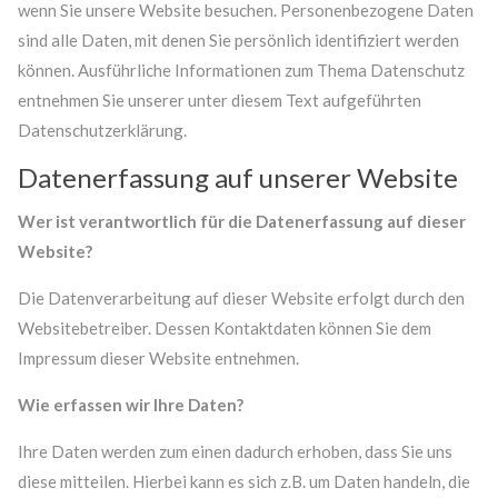
wenn Sie unsere Website besuchen. Personenbezogene Daten
MEHR INFOS
sind alle Daten, mit denen Sie persönlich identifiziert werden
können. Ausführliche Informationen zum Thema Datenschutz
entnehmen Sie unserer unter diesem Text aufgeführten
Datenschutzerklärung.
Datenerfassung auf unserer Website
Wer ist verantwortlich für die Datenerfassung auf dieser
Website?
Die Datenverarbeitung auf dieser Website erfolgt durch den
Websitebetreiber. Dessen Kontaktdaten können Sie dem
Good Service
Impressum dieser Website entnehmen.
Lorem ipsum dolor sit amet, consectetuer adipiscing
Wie erfassen wir Ihre Daten?
elit. Aenean commodo ligula eget dolor.
Ihre Daten werden zum einen dadurch erhoben, dass Sie uns
MEHR INFOS
diese mitteilen. Hierbei kann es sich z.B. um Daten handeln, die